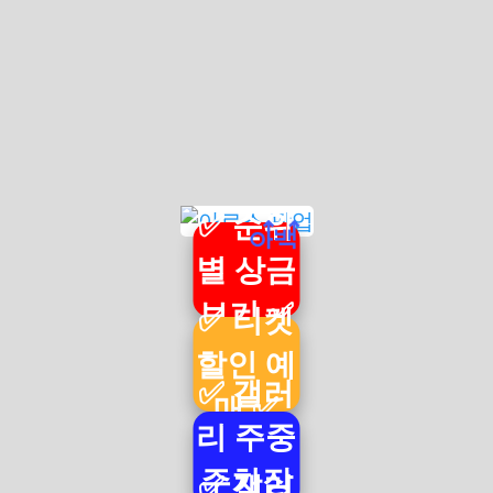
✅ 순위
별 상금
보기 ✅
✅ 티켓
할인 예
✅ 갤러
매 ✅
리 주중
주차장
✅ 갤러